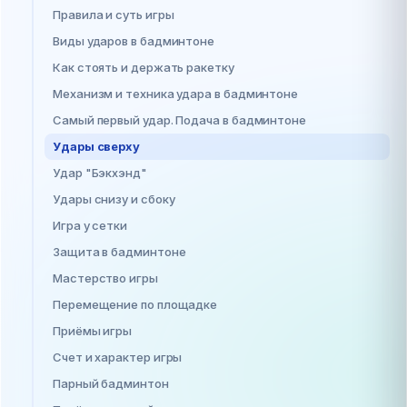
Правила и cуть игры
Виды ударов в бадминтоне
Как стоять и держать ракетку
Механизм и техника удара в бадминтоне
Самый первый удар. Подача в бадминтоне
Удары сверху
Удар "Бэкхэнд"
Удары снизу и сбоку
Игра у сетки
Защита в бадминтоне
Мастерство игры
Перемещение по площадке
Приёмы игры
Счет и характер игры
Парный бадминтон