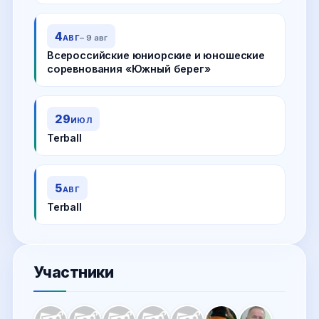
4
АВГ
– 9 авг
Всероссийские юниорские и юношеские
соревнования «Южный берег»
29
ИЮЛ
Terball
5
АВГ
Terball
Участники