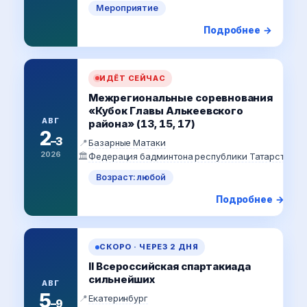
Мероприятие
Подробнее →
ИДЁТ СЕЙЧАС
Межрегиональные соревнования
«Кубок Главы Алькеевского
АВГ
района» (13, 15, 17)
2
–3
📍
Базарные Матаки
2026
🏛️
Федерация бадминтона республики Татарстан
Возраст: любой
Подробнее →
СКОРО · ЧЕРЕЗ 2 ДНЯ
II Всероссийская спартакиада
сильнейших
АВГ
5
📍
Екатеринбург
–9