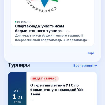
19 ИЮЛЯ
Спартакиада: участникам
бадминтонного турнира —
обязательный вебинар по антидопингу
Для участников бадминтонного турнира II
Всероссийской спартакиады «Спартакиада
народов России» проведут обязательный
вебинар по антидопингу.
ещё
Турниры
Все турниры →
ИДЁТ СЕЙЧАС
Открытый летний УТС по
бадминтону с командой Yak
АВГ
Team
1
–21
—
2026