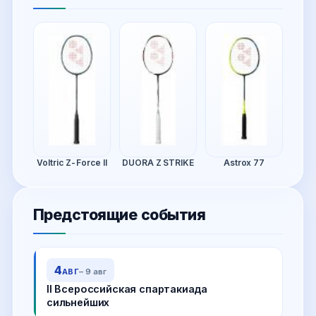
Voltric Z-Force II
DUORA Z STRIKE
Astrox 77
Предстоящие события
4
АВГ
– 9 авг
II Всероссийская спартакиада
сильнейших