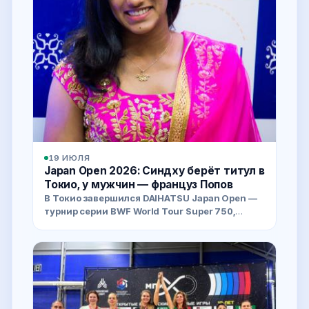
19 ИЮЛЯ
Japan Open 2026: Синдху берёт титул в
Токио, у мужчин — француз Попов
В Токио завершился DAIHATSU Japan Open —
турнир серии BWF World Tour Super 750,
проходивший с 14 по 19 июля.