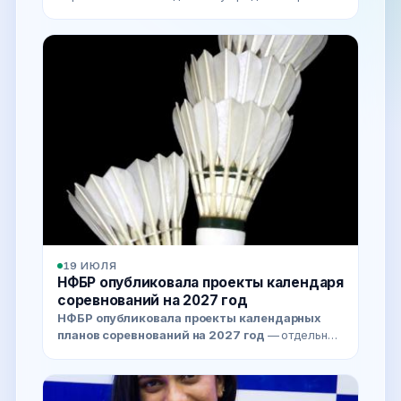
юниорок памяти
Александра Буторина
—
основателя федерации бадминтона
Забайкальского края, к
19 ИЮЛЯ
НФБР опубликовала проекты календаря
соревнований на 2027 год
НФБР опубликовала проекты календарных
планов соревнований на 2027 год
— отдельно
по взрослым и по юношеским турнирам (по
состоянию на 14 июля).