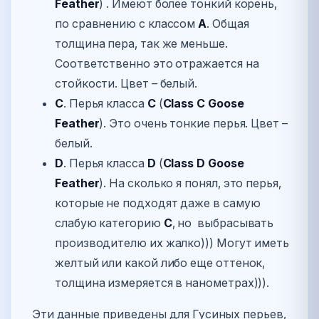
Feather
) . Имеют более тонкий корень,
по сравнению с классом
А
. Общая
толщина пера, так же меньше.
Соответственно это отражается на
стойкости. Цвет – белый.
С
. Перья класса
С
(
Class С Goose
Feather
). Это очень тонкие перья. Цвет –
белый.
D
. Перья класса
D
(
Class
D Goose
Feather
). На сколько я понял, это перья,
которые не подходят даже в самую
слабую категорию
С
, но выбрасывать
производителю их жалко))) Могут иметь
желтый или какой либо еще оттенок,
толщина измеряется в нанометрах))).
Эти данные приведены для Гусиных перьев,