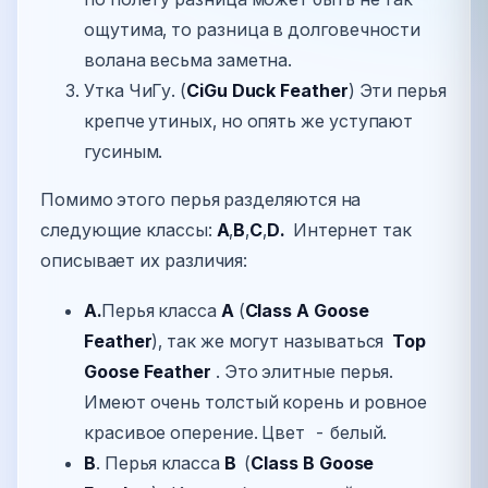
ощутима, то разница в долговечности
волана весьма заметна.
Утка ЧиГу. (
CiGu Duck Feather
) Эти перья
крепче утиных, но опять же уступают
гусиным.
Помимо этого перья разделяются на
следующие классы:
A
,
B
,
C
,
D.
Интернет так
описывает их различия:
А.
Перья класса
А
(
Class A Goose
Feather
), так же могут называться
Top
Goose Feather
. Это элитные перья.
Имеют очень толстый корень и ровное
красивое оперение. Цвет - белый.
В
. Перья класса
В
(
Class В Goose