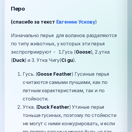
Перо
(спасибо за текст
Евгению Ускову
)
Изначально перья для воланов разделяются
по типу животных, у которых эти перья
экспроприируют - 1.Гусь (
Goose
), 2.утка
(
Duck
) и 3. Утка Чигу(
Ci gu
).
Гусь. (
Goose Feather
) Гусиные перья
считаются самыми лучшими, как по
летным характеристикам, так и по
стойкости.
Утка. (
Duck Feather
) Утиные перья
тоньше гусиных, поэтому по стойкости
не могут с ними конкурировать, и если
по полету разница может быть не так