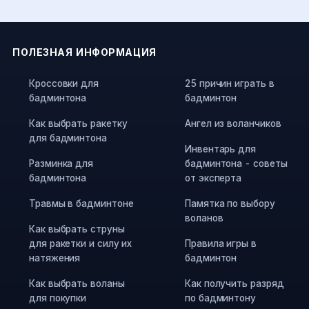
ПОЛЕЗНАЯ ИНФОРМАЦИЯ
Кроссовки для
25 причин играть в
бадминтона
бадминтон
Как выбрать ракетку
Ангел из воланчиков
для бадминтона
Инвентарь для
Разминка для
бадминтона - советы
бадминтона
от эксперта
Травмы в бадминтоне
Памятка по выбору
воланов
Как выбрать струны
для ракетки и силу их
Правила игры в
натяжения
бадминтон
Как выбрать воланы
Как получить разряд
для покупки
по бадминтону