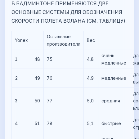
В БАДМИНТОНЕ ПРИМЕНЯЮТСЯ ДВЕ
ОСНОВНЫЕ СИСТЕМЫ ДЛЯ ОБОЗНАЧЕНИЯ
СКОРОСТИ ПОЛЕТА ВОЛАНА (СМ. ТАБЛИЦУ).
Остальные
Yonex
Вес
производители
очень
дл
1
48
75
4,8
медленные
жа
дл
2
49
76
4,9
медленные
вы
дл
3
50
77
5,0
средния
ср
кл
дл
4
51
78
5,1
быстрые
ст
очень
дл