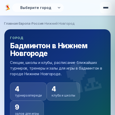
Перейти к основному содержанию
Главная
›
Европа
›
Россия
›
Нижний Новгород
Вы здесь
ГОРОД
Бадминтон в Нижнем
Новгороде
Секции, школы и клубы, расписание ближайших
турниров, тренеры и залы для игры в бадминтон в
городе Нижнем Новгороде.
4
4
турнира впереди
клуба и школы
9
залов для игры