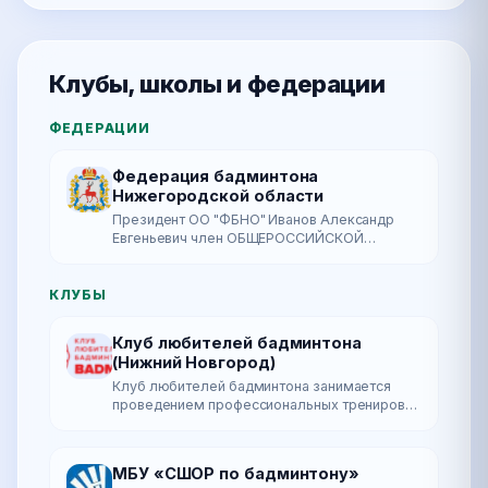
Клубы, школы и федерации
ФЕДЕРАЦИИ
Федерация бадминтона
Нижегородской области
Президент ОО "ФБНО" Иванов Александр
Евгеньевич член ОБЩЕРОССИЙСКОЙ
СПОРТИВНОЙ ОБЩЕСТВЕННОЙ
ОРГАНИЗАЦИИ "НАЦИОНАЛЬНАЯ
ФЕДЕРАЦИЯ БАДМИНТОНА РОССИИ"; член
КЛУБЫ
НРО ООФ…
Клуб любителей бадминтона
(Нижний Новгород)
Клуб любителей бадминтона занимается
проведением профессиональных тренировок
по бадминтону и спортивных сборов,
организацией любителей бадминтона в
сплоченный к…
МБУ «СШОР по бадминтону»