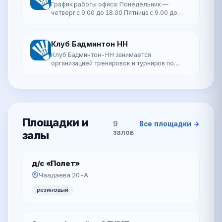
График работы офиса: Понедельник —
четверг с 9.00 до 18.00 Пятница с 9.00 до
17.00 Обед с 12.00 до 12.48
Клуб Бадминтон НН
Клуб Бадминтон-НН занимается
организацией тренировок и турниров по
бадминтону среди любителей и
профессионалов. Руководитель клуба
Киселев Андрей Занятия Тренир…
Площадки и
9
Все площадки →
залов
залы
д/с «Полет»
Чаадаева 20-А
резиновый