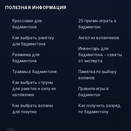
ПОЛЕЗНАЯ ИНФОРМАЦИЯ
Кроссовки для
25 причин играть в
бадминтона
бадминтон
Как выбрать ракетку
Ангел из воланчиков
для бадминтона
Инвентарь для
Разминка для
бадминтона - советы
бадминтона
от эксперта
Травмы в бадминтоне
Памятка по выбору
воланов
Как выбрать струны
для ракетки и силу их
Правила игры в
натяжения
бадминтон
Как выбрать воланы
Как получить разряд
для покупки
по бадминтону