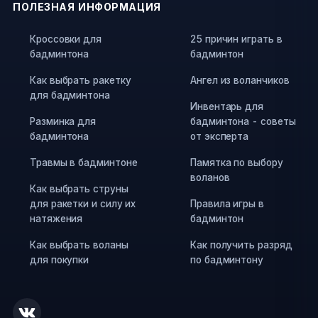
ПОЛЕЗНАЯ ИНФОРМАЦИЯ
Кроссовки для
25 причин играть в
бадминтона
бадминтон
Как выбрать ракетку
Ангел из воланчиков
для бадминтона
Инвентарь для
Разминка для
бадминтона - советы
бадминтона
от эксперта
Травмы в бадминтоне
Памятка по выбору
воланов
Как выбрать струны
для ракетки и силу их
Правила игры в
натяжения
бадминтон
Как выбрать воланы
Как получить разряд
для покупки
по бадминтону