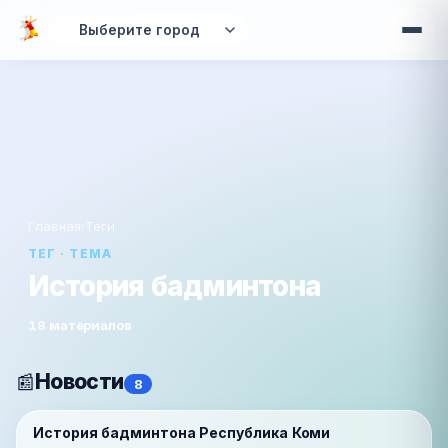
Перейти к основному содержанию
Главная
›
Теги
ТЕГ · ТЕМА
История бадминтона
18 материалов
Новости
📰
8
📰
История бадминтона Республика Коми
Новости