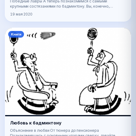
Победные лавры А теперь познакомимся с самыми
крупными состязаниями по бадминтону. Вы, конечно,
слышали о знаменитом Уимблдонском турнире теннисистов.
19 мая 2020
…
Книги
Любовь к бадминтону
Объяснение в любви От тюнера до пенсионера
Познакомившись с основными ударами сверху, давайте