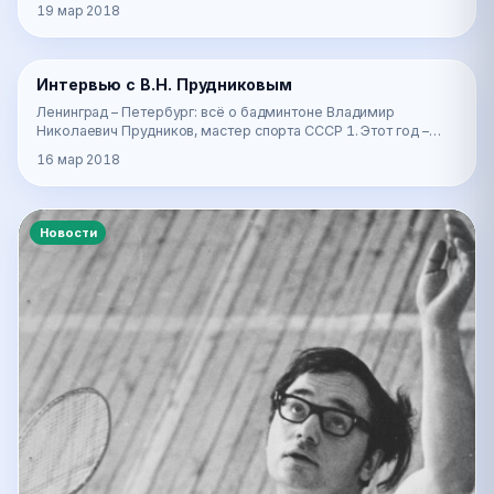
одиночные встречи - до 11 очков. В парных, а т…
19 мар 2018
📰
Интервью с В.Н. Прудниковым
Новости
Ленинград – Петербург: всё о бадминтоне Владимир
Николаевич Прудников, мастер спорта СССР 1. Этот год –
исторический: 50 лет тому назад в СССР появили…
16 мар 2018
Новости