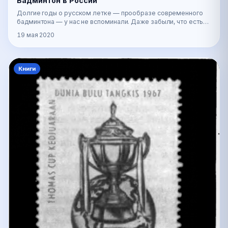
Бадминтон в России
Долгие годы о русском летке — прообразе современного
бадминтона — у нас не вспоминали. Даже забыли, что есть
такая интересная и полезная игра. И вдруг…
19 мая 2020
Книги