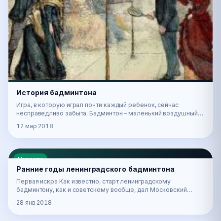
История бадминтона
Игра, в которую играл почти каждый ребенок, сейчас
несправедливо забыта. Бадминтон – маленький воздушный
собрат тенниса, имеет сходную с ним технику,…
12 мар 2018
Новости
Ранние годы ленинградского бадминтона
Первая искра Как известно, старт ленинградскому
бадминтону, как и советскому вообще, дал Московский
фестиваль молодёжи и студентов 1957 года. Принимаю…
28 янв 2018