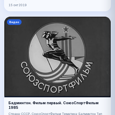
15 окт 2019
Видео
Бадминтон. Фильм первый. СоюзСпортФильм
1985
Страна: СССР, СоюзСпортФильм Тематика: Балминтон Тип