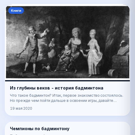
Книги
Из глубины веков - история бадминтона
Что такое бадминтон? Итак, первое знакомство состоялось.
Но прежде чем пойти дальше в освоении игры, давайте
поинтересуемся ее, так сказать, происхожд…
19 мая 2020
📚
Чемпионы по бадминтону
Книги