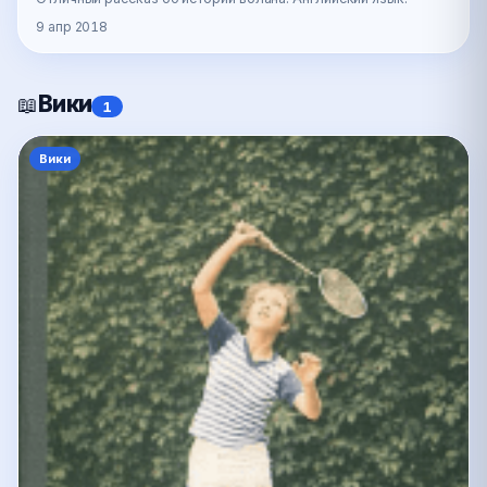
9 апр 2018
Вики
📖
1
Вики