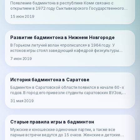
Появление бадминтона в республике Коми связано с
открытием в 1972 году Сыктывкарского Государственного
Университета: новые преподаватели, приехавшие и…
15 июн 2019
📰
Развитие бадминтона в Нижнем Новгороде
Новости
В Горьком летучий волан «прописался» в 1964 году. У
истоков игры стоял заведующий кафедрой физкультуры
сельскохозяйственного института Дмитрий Алексан…
7 июн 2019
📰
История бадминтона в Саратове
Новости
Бадминтон в Саратовской области появился в начале 60-х
годов. В город его привезли студенты саратовских ВУЗов,
участники Московского международного фе…
31 мая 2019
📰
Старые правила игры в бадминтон
Новости
Мужские и юношеские одиночные партии, а также все
парные встречи ведутся до 15 очков. Женские и детские