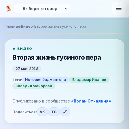
Перейти к основному содержанию
Главная
›
Видео
›
Вторая жизнь гусиного пера
Video:
★ ВИДЕО
Вторая жизнь гусиного пера
27 мая 2018
История бадминтона
Владимир Иванов
Теги:
Клавдия Майорова
Опубликовано в сообществе
«Волан Отчаяния»
Поделиться:
VK
TG
🔗