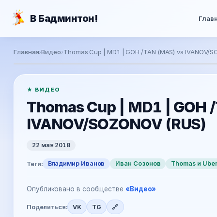
Перейти к основному содержанию
В Бадминтон!
Глав
Главная
›
Видео
›
Thomas Cup | MD1 | GOH /TAN (MAS) vs IVANOV/
Video:
★ ВИДЕО
Thomas Cup | MD1 | GOH 
IVANOV/SOZONOV (RUS)
22 мая 2018
Владимир Иванов
Иван Созонов
Thomas и Ube
Теги:
Опубликовано в сообществе
«Видео»
Поделиться:
VK
TG
🔗