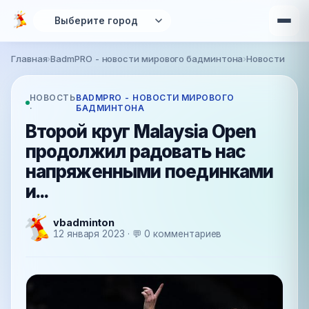
Перейти к основному содержанию
Главная
›
BadmPRO - новости мирового бадминтона
›
Новости
Вы здесь
НОВОСТЬ
BADMPRO - НОВОСТИ МИРОВОГО
·
БАДМИНТОНА
Второй круг Malaysia Open
продолжил радовать нас
напряженными поединками
и...
vbadminton
12 января 2023 · 💬 0 комментариев