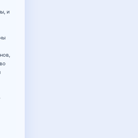
ы, и
оны
нов,
 во
и
–