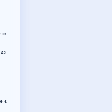
(на
 до
нии;