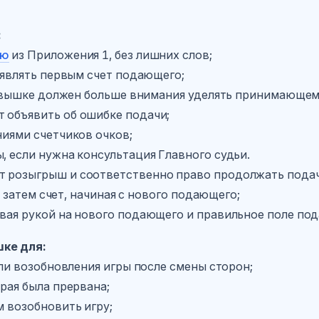
:
ию
из Приложения 1, без лишних слов;
бъявлять первым счет подающего;
 на вышке должен больше внимания уделять принимающем
т объявить об ошибке подачи;
ниями счетчиков очков;
ы, если нужна консультация Главного судьи.
т розыгрыш и соответственно право продолжать подач
», затем счет, начиная с нового подающего;
ывая рукой на нового подающего и правильное поле под
шке для:
 или возобновления игры после смены сторон;
орая была прервана;
м возобновить игру;