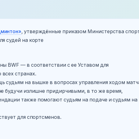
дминтон»
, утверждённые приказом Министерства спор
ля судей на корте
ены BWF — в соответствии с ее Уставом для
 всех странах.
щь судьям на вышке в вопросах управления ходом матч
не будучи излишне придирчивыми, в то же время,
ндации также помогают судьям на подаче и судьям на
ествует для спортсменов.