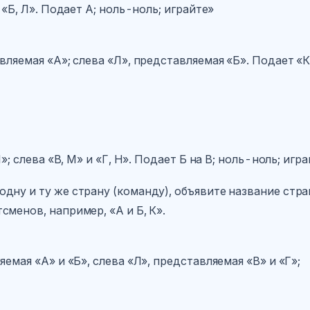
 «Б, Л». Подает А; ноль-ноль; играйте»
вляемая «А»; слева «Л», представляемая «Б». Подает «К
»; слева «В, М» и «Г, Н». Подает Б на В; ноль-ноль; игр
дну и ту же страну (команду), объявите название стр
сменов, например, «А и Б, К».
яемая «А» и «Б», слева «Л», представляемая «В» и «Г»;