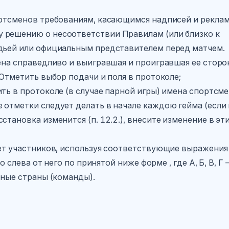
ортсменов требованиям, касающимся надписей и реклам
у решению о несоответствии Правилам (или близко к
удьей или официальным представителем перед матчем.
дена справедливо и выигравшая и проигравшая ее стор
 Отметить выбор подачи и поля в протоколе;
ить в протоколе (в случае парной игры) имена спортсме
 отметки следует делать в начале каждою гейма (если
становка изменится (п. 12.2.), внесите изменение в эт
ляет участников, используя соответствующие выражения
кто слева от него по принятой ниже форме , где А, Б, В, Г 
нные страны (команды).