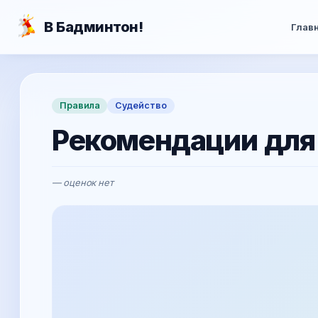
Перейти к основному содержанию
В Бадминтон!
Глав
Правила
Судейство
Рекомендации для 
— оценок нет