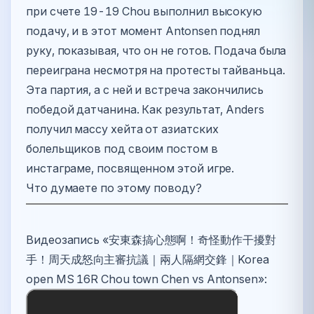
при счете 19-19 Chou выполнил высокую
подачу, и в этот момент Antonsen поднял
руку, показывая, что он не готов. Подача была
переиграна несмотря на протесты тайваньца.
Эта партия, а с ней и встреча закончились
победой датчанина. Как результат, Anders
получил массу хейта от азиатских
болельщиков под своим постом в
инстаграме, посвященном этой игре.
Что думаете по этому поводу?
Видеозапись «安東森搞心態啊！奇怪動作干擾對
手！周天成怒向主審抗議｜兩人隔網交鋒｜Korea
open MS 16R Chou town Chen vs Antonsen»: