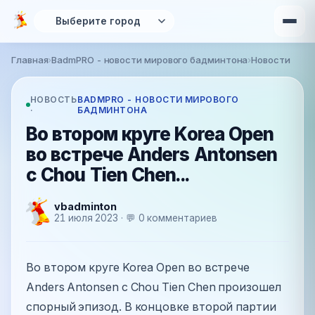
Перейти к основному содержанию
Главная
›
BadmPRO - новости мирового бадминтона
›
Новости
Вы здесь
НОВОСТЬ
BADMPRO - НОВОСТИ МИРОВОГО
·
БАДМИНТОНА
Во втором круге Korea Open
во встрече Anders Antonsen
c Chou Tien Chen...
vbadminton
21 июля 2023 · 💬 0 комментариев
Во втором круге Korea Open во встрече
Anders Antonsen c Chou Tien Chen произошел
спорный эпизод. В концовке второй партии