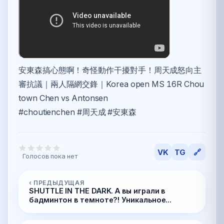
安東森搞心態啊！奇怪動作干擾對手！周天成怒向主
審抗議｜兩人隔網交鋒｜Korea open MS 16R Chou
town Chen vs Antonsen
#choutienchen #周天成 #安東森
VK
TG
🔗
Голосов пока нет
‹ ПРЕДЫДУЩАЯ
SHUTTLE IN THE DARK. А вы играли в
бадминтон в темноте?! Уникальное...