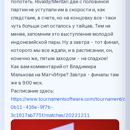
попотеть. Rivaldy/Mentari две с половиной
партии не уступали им в скорости и, как
следствие, в счете, но на концовку все-таки
чуть больше сил осталось у тайцев. Тем не
менее, запомним это выступление молодой
индонезийской пары. Ну а завтра - тот финал,
которого мы все ждали, и в расписании, он,
конечно же, пятым заходом - на сладкое!
Как вам комментарий от Владимира
Малькова на Матч!Игре? Завтра - финалы там
же в 9:00 мск.
Расписание здесь:
https://www.tournamentsoftware.com/tournament/c
0b11-416e-9f7b-
3c1617ab775f/matches/20221211