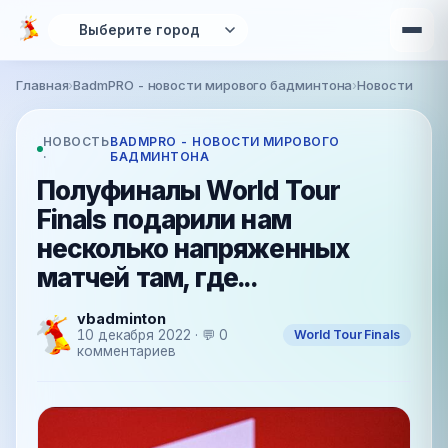
Перейти к основному содержанию
Главная
›
BadmPRO - новости мирового бадминтона
›
Новости
Вы здесь
НОВОСТЬ
BADMPRO - НОВОСТИ МИРОВОГО
·
БАДМИНТОНА
Полуфиналы World Tour
Finals подарили нам
несколько напряженных
матчей там, где...
vbadminton
World Tour Finals
10 декабря 2022 · 💬 0
комментариев