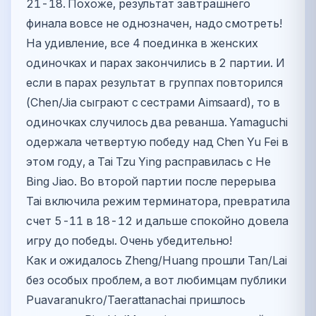
21-18. Похоже, результат завтрашнего
финала вовсе не однозначен, надо смотреть!
На удивление, все 4 поединка в женских
одиночках и парах закончились в 2 партии. И
если в парах результат в группах повторился
(Chen/Jia сыграют с сестрами Aimsaard), то в
одиночках случилось два реванша. Yamaguchi
одержала четвертую победу над Chen Yu Fei в
этом году, а Tai Tzu Ying расправилась с He
Bing Jiao. Во второй партии после перерыва
Tai включила режим терминатора, превратила
счет 5-11 в 18-12 и дальше спокойно довела
игру до победы. Очень убедительно!
Как и ожидалось Zheng/Huang прошли Tan/Lai
без особых проблем, а вот любимцам публики
Puavaranukro/Taerattanachai пришлось