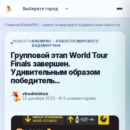
Перейти к основному содержанию
Главная
›
BadmPRO - новости мирового бадминтона
›
Новости
Вы здесь
НОВОСТЬ
BADMPRO - НОВОСТИ МИРОВОГО
·
БАДМИНТОНА
Групповой этап World Tour
Finals завершен.
Удивительным образом
победитель...
vbadminton
15 декабря 2023 · 💬 0 комментариев