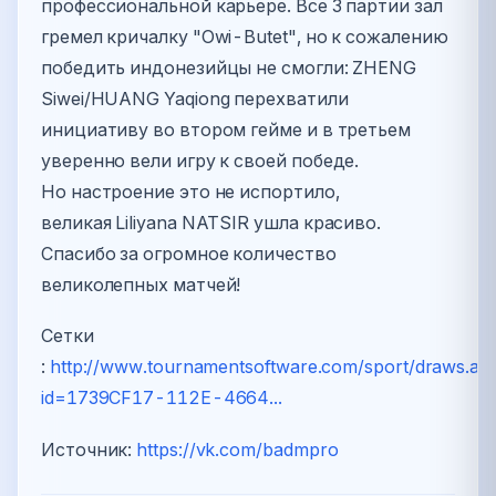
профессиональной карьере. Все 3 партии зал
гремел кричалку "Owi-Butet", но к сожалению
победить индонезийцы не смогли: ZHENG
Siwei/HUANG Yaqiong перехватили
инициативу во втором гейме и в третьем
уверенно вели игру к своей победе.
Но настроение это не испортило,
великая Liliyana NATSIR ушла красиво.
Спасибо за огромное количество
великолепных матчей!
Сетки
:
http://www.tournamentsoftware.com/sport/draws.as
id=1739CF17-112E-4664...
Источник:
https://vk.com/badmpro