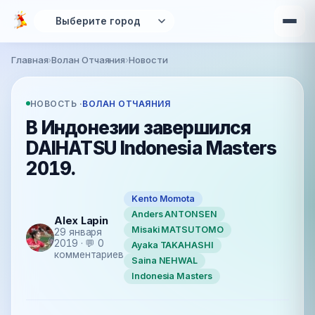
Перейти к основному содержанию
Главная
›
Волан Отчаяния
›
Новости
Вы здесь
НОВОСТЬ ·
ВОЛАН ОТЧАЯНИЯ
В Индонезии завершился
DAIHATSU Indonesia Masters
2019.
Kento Momota
Anders ANTONSEN
Alex Lapin
Misaki MATSUTOMO
29 января
2019 · 💬 0
Ayaka TAKAHASHI
комментариев
Saina NEHWAL
Indonesia Masters