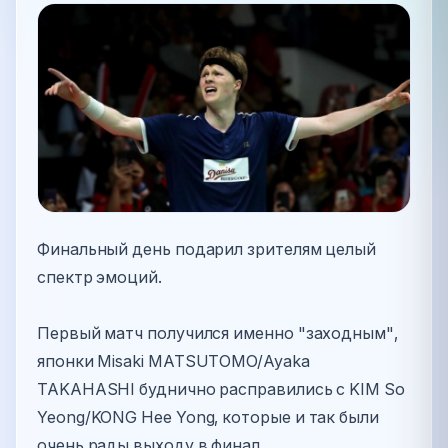
Финальный день подарил зрителям целый
спектр эмоций.
Первый матч получился именно "заходным",
японки Misaki MATSUTOMO/Ayaka
TAKAHASHI буднично расправились с KIM So
Yeong/KONG Hee Yong, которые и так были
очень рады выходу в финал.