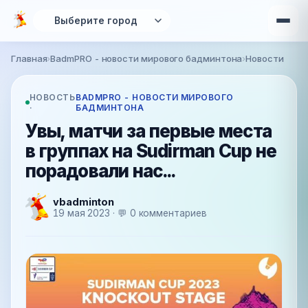
Перейти к основному содержанию
Главная
›
BadmPRO - новости мирового бадминтона
›
Новости
Вы здесь
НОВОСТЬ
BADMPRO - НОВОСТИ МИРОВОГО
·
БАДМИНТОНА
Увы, матчи за первые места
в группах на Sudirman Cup не
порадовали нас...
vbadminton
19 мая 2023 · 💬 0 комментариев