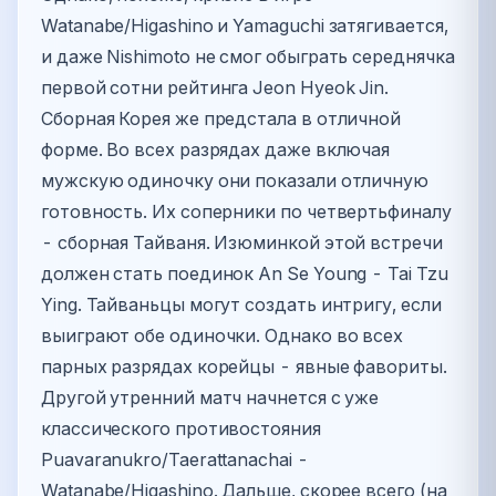
Watanabe/Higashino и Yamaguchi затягивается,
и даже Nishimoto не смог обыграть середнячка
первой сотни рейтинга Jeon Hyeok Jin.
Сборная Корея же предстала в отличной
форме. Во всех разрядах даже включая
мужскую одиночку они показали отличную
готовность. Их соперники по четвертьфиналу
- сборная Тайваня. Изюминкой этой встречи
должен стать поединок An Se Young - Tai Tzu
Ying. Тайваньцы могут создать интригу, если
выиграют обе одиночки. Однако во всех
парных разрядах корейцы - явные фавориты.
Другой утренний матч начнется с уже
классического противостояния
Puavaranukro/Taerattanachai -
Watanabe/Higashino. Дальше, скорее всего (на