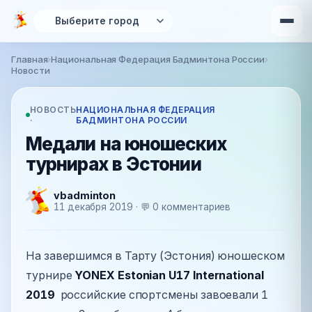
Перейти к основному содержанию
Главная
›
Национальная Федерация Бадминтона России
›
Вы здесь
Новости
НОВОСТЬ
НАЦИОНАЛЬНАЯ ФЕДЕРАЦИЯ
·
БАДМИНТОНА РОССИИ
Медали на юношеских
турнирах в Эстонии
vbadminton
11 декабря 2019 · 💬 0 комментариев
На завершимся в Тарту (Эстония) юношеском
турнире
YONEX Estonian U17 International
2019
российские спортсмены завоевали 1