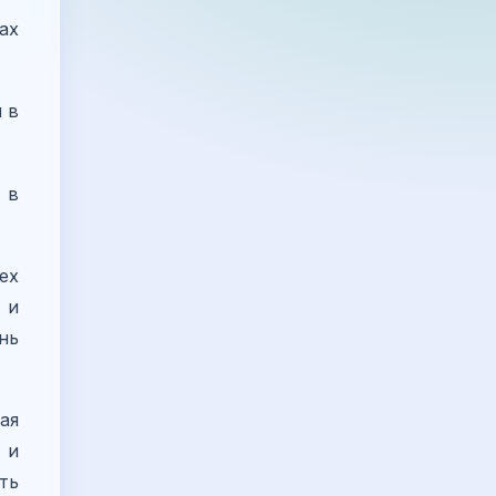
ах
 в
 в
ех
 и
нь
ая
 и
ть