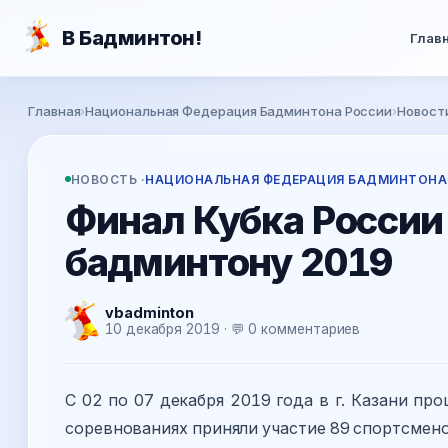
Перейти к основному содержанию
В Бадминтон!
Глав
Вы здесь
Главная
›
Национальная Федерация Бадминтона России
›
Новост
НОВОСТЬ ·
НАЦИОНАЛЬНАЯ ФЕДЕРАЦИЯ БАДМИНТОНА
Финал Кубка России
бадминтону 2019
vbadminton
10 декабря 2019 · 💬 0 комментариев
С 02 по 07 декабря 2019 года в г. Казани пр
соревнованиях приняли участие 89 спортсмено