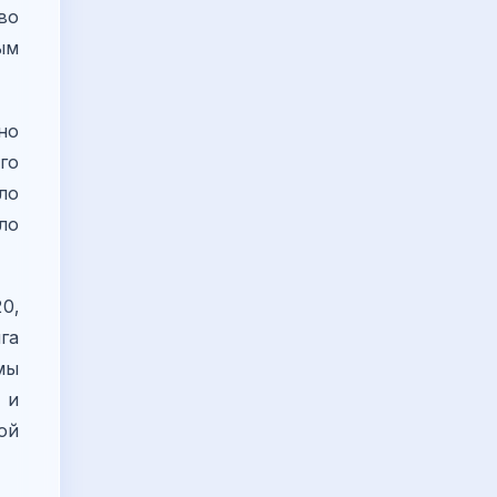
во
ым
но
го
ло
ло
0,
га
мы
 и
ой