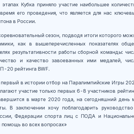
 этапах Кубка приняло участие наибольшее количест
время его проведения, что является для нас ключев
тона в России.
соревновательный сезон, подводя итоги которого мож
мики, как в вышеперечисленных показателях обще
елях результативности работы сборной команды: чис
чество и качество завоеванных ими медалей, чис
ОП-20 рейтинга BWF.
е первый в истории отбор на Паралимпийские Игры 202
агают участие только первых 6-8 участников рейтин
авершится в марте 2020 года, на сегодняшний день 
ты. В заключении хочу поблагодарить руководство
оссии, Федерации спорта лиц с ПОДА и Национальн
 помощь во всех вопросах»