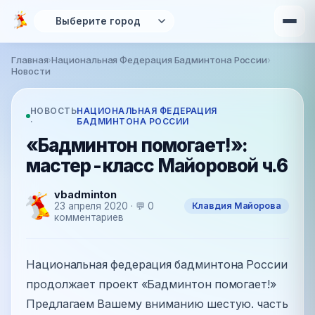
Перейти к основному содержанию
Главная
›
Национальная Федерация Бадминтона России
›
Вы здесь
Новости
НОВОСТЬ
НАЦИОНАЛЬНАЯ ФЕДЕРАЦИЯ
·
БАДМИНТОНА РОССИИ
«Бадминтон помогает!»:
мастер-класс Майоровой ч.6
vbadminton
Клавдия Майорова
23 апреля 2020 · 💬 0
комментариев
Национальная федерация бадминтона России
продолжает проект «Бадминтон помогает!»
Предлагаем Вашему вниманию шестую. часть