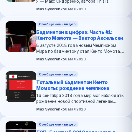
Я — Макс Сидоренко, автора This Is
Badminton. Я пишу про бадминтон в Украине
▶
Max Sydorenko
8 мая 2020
и в мире и мечтаю о том дне, когда мне
удастся взять интервью у…
Сообщение · видео
Бадминтон в цифрах. Часть #1:
Кенто Момота — Виктор Аксельсен
В августе 2018 года новым Чемпионом
Мира по бадминтону стал Кенто Момота.
Взойдя на вершину мирового бадминтона,
▶
Max Sydorenko
6 мая 2020
Кенто Момота наголову разбил всех своих
оппонентов и сделал то,…
Сообщение · видео
Тотальный бадминтон Кенто
Момоты: рождение чемпиона
16 сентября 2018 года мир мог наблюдать
рождение новой спортивной легенды.
Кенто Момота, японский спортсмен,
▶
Max Sydorenko
6 мая 2020
которому 1 сентября исполнилось 24 года,
выиграл турнир Japan Open…
Сообщение · видео