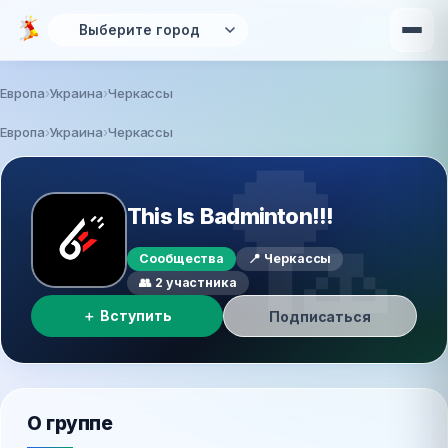
Перейти к основному содержанию
Европа
Украина
Черкассы
Вы здесь
Европа
›
Украина
›
Черкассы
🏸
This Is Badminton!!!
Сообщества
📍 Черкассы
👥 2 участника
＋ Вступить
Подписаться
О группе