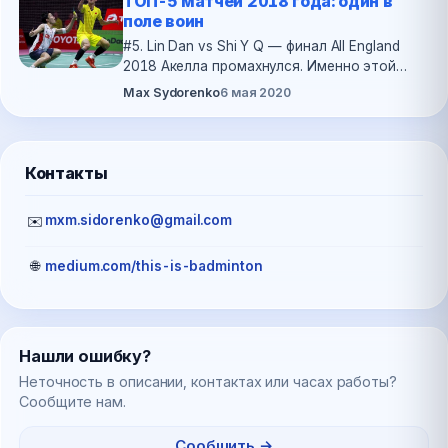
ТОП-5 матчей 2018 года: один в
поле воин
#5. Lin Dan vs Shi Y Q — финал All England
2018 Акелла промахнулся. Именно этой
фразой можно охарактеризовать сезон
▶
Max Sydorenko
6 мая 2020
2018 для Лин Дана. Легенда бадминтона,
двукратный олимпийский…
Контакты
mxm.sidorenko@gmail.com
✉️
🌐
medium.com/this-is-badminton
Нашли ошибку?
Неточность в описании, контактах или часах работы?
Сообщите нам.
Сообщить →