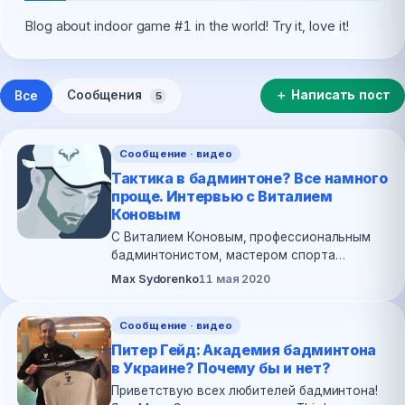
Blog about indoor game #1 in the world! Try it, love it!
Сообщения
＋ Написать пост
Все
5
Сообщение · видео
Тактика в бадминтоне? Все намного
проще. Интервью с Виталием
Коновым
С Виталием Коновым, профессиональным
бадминтонистом, мастером спорта
▶
международного класса, многократным
Max Sydorenko
11 мая 2020
чемпионом Украины в паре и миксте, мы
познакомились во Львове на…
Сообщение · видео
Питер Гейд: Академия бадминтона
в Украине? Почему бы и нет?
Приветствую всех любителей бадминтона!