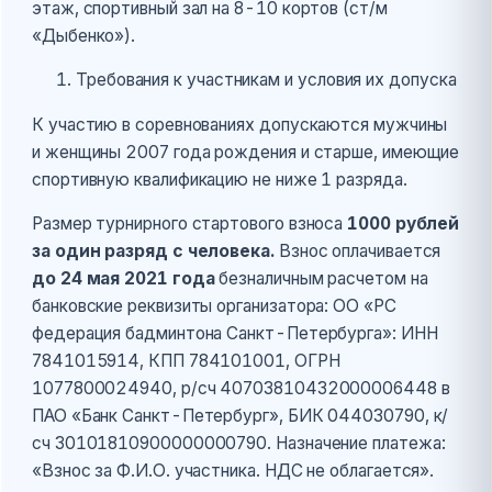
этаж, спортивный зал на 8-10 кортов (ст/м
«Дыбенко»).
Требования к участникам и условия их допуска
К участию в соревнованиях допускаются мужчины
и женщины 2007 года рождения и старше, имеющие
спортивную квалификацию не ниже 1 разряда.
Размер турнирного стартового взноса
1000 рублей
за один разряд с человека.
Взнос оплачивается
до 24 мая 2021 года
безналичным расчетом на
банковские реквизиты организатора: ОО «РС
федерация бадминтона Санкт-Петербурга»: ИНН
7841015914, КПП 784101001, ОГРН
1077800024940, р/сч 40703810432000006448 в
ПАО «Банк Санкт-Петербург», БИК 044030790, к/
сч 30101810900000000790. Назначение платежа:
«Взнос за Ф.И.О. участника. НДС не облагается».