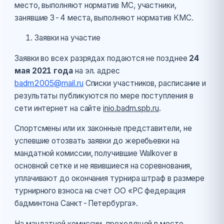
место, выполняют норматив МС, участники,
занявшие 3-4 места, выполняют норматив КМС.
Заявки на участие
Заявки во всех разрядах подаются не позднее
24
мая 2021 года
на эл. адрес
badm2005@mail.ru
Списки участников, расписание и
результаты публикуются по мере поступления в
сети интернет на сайте
inio.badm.spb.ru
.
Спортсмены или их законные представители, не
успевшие отозвать заявки до жеребьевки на
мандатной комиссии, получившие Walkover в
основной сетке и не явившиеся на соревнования,
уплачивают до окончания турнира штраф в размере
турнирного взноса на счет ОО «РС федерация
бадминтона Санкт-Петербурга».
На мандатной комиссии, проходящей в месте