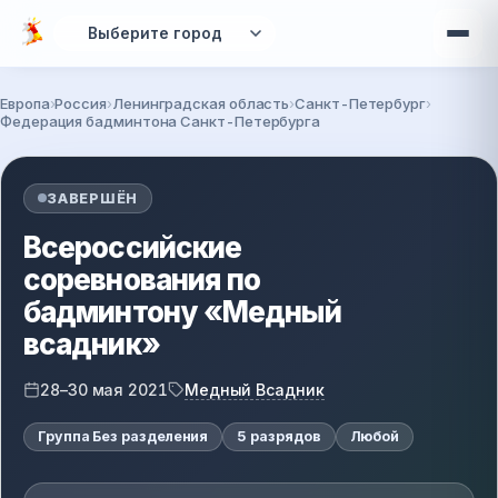
Перейти к основному содержанию
Европа
Россия
Ленинградская область
Санкт-Петербург
Федерация бадминтона Санкт-Петербурга
Вы здесь
ЗАВЕРШЁН
Всероссийские
соревнования по
бадминтону «Медный
всадник»
Медный Всадник
28–30 мая 2021
Группа Без разделения
5 разрядов
Любой