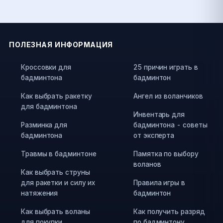
ПОЛЕЗНАЯ ИНФОРМАЦИЯ
Кроссовки для
25 причин играть в
бадминтона
бадминтон
Как выбрать ракетку
Ангел из воланчиков
для бадминтона
Инвентарь для
Разминка для
бадминтона - советы
бадминтона
от эксперта
Травмы в бадминтоне
Памятка по выбору
воланов
Как выбрать струны
для ракетки и силу их
Правила игры в
натяжения
бадминтон
Как выбрать воланы
Как получить разряд
для покупки
по бадминтону