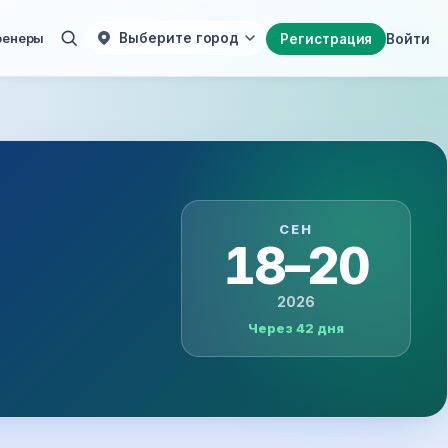
ренеры
Выберите город
Регистрация
Войти
СЕН
18–20
2026
Через 42 дня