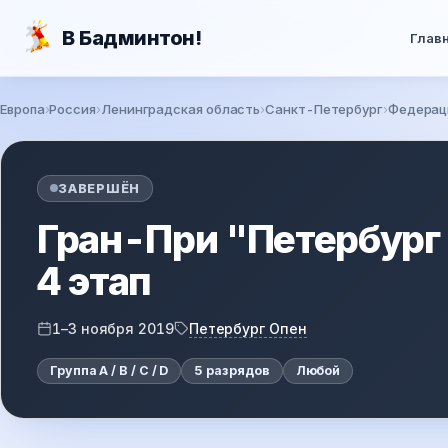
Перейти к основному содержанию
В Бадминтон!
Глав
Европа
Россия
Ленинградская область
Санкт-Петербург
Федерац
Вы здесь
ЗАВЕРШЁН
Гран-При "Петербург
4 этап
Петербург Опен
1–3 ноября 2019
Группа A / B / C / D
5 разрядов
Любой