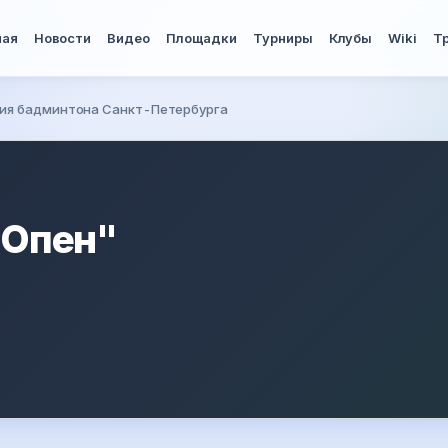
ная
Новости
Видео
Площадки
Турниры
Клубы
Wiki
Т
ия бадминтона Санкт-Петербурга
 Опен"