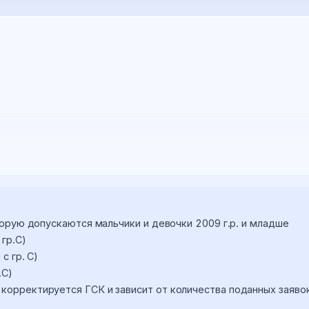
торую допускаются мальчики и девочки 2009 г.р. и младше

гр.С)

 гр. С)

С)

корректируется ГСК и зависит от количества поданных заявок