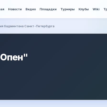
ная
Новости
Видео
Площадки
Турниры
Клубы
Wiki
Т
ия бадминтона Санкт-Петербурга
 Опен"