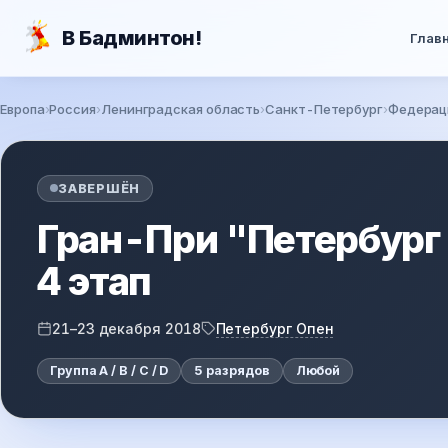
Перейти к основному содержанию
В Бадминтон!
Глав
Европа
Россия
Ленинградская область
Санкт-Петербург
Федерац
Вы здесь
ЗАВЕРШЁН
Гран-При "Петербург
4 этап
Петербург Опен
21–23 декабря 2018
Группа A / B / C / D
5 разрядов
Любой