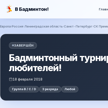
Перейти к основному содержанию
В Бадминтон!
Глав
Европа
Россия
Ленинградская область
Санкт-Петербург
СК Прем
Вы здесь
ЗАВЕРШЁН
Бадминтонный турни
любителей!
18 февраля 2018
Группа B / C / D
3 разряда
Любой