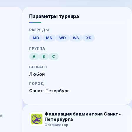
Параметры турнира
РАЗРЯДЫ
MD
MS
WD
WS
XD
ГРУППА
A
B
C
ВОЗРАСТ
Любой
ГОРОД
Санкт-Петербург
Федерация бадминтона Санкт-
ый
Петербурга
Организатор