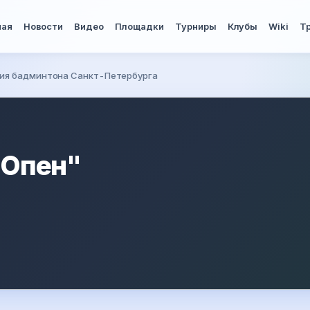
ная
Новости
Видео
Площадки
Турниры
Клубы
Wiki
Т
ия бадминтона Санкт-Петербурга
 Опен"