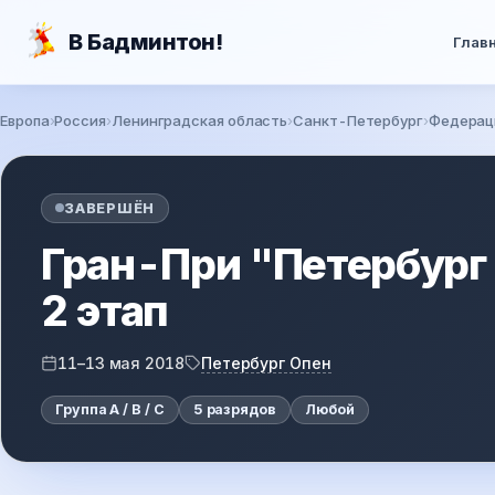
Перейти к основному содержанию
В Бадминтон!
Глав
Европа
Россия
Ленинградская область
Санкт-Петербург
Федерац
Вы здесь
ЗАВЕРШЁН
Гран-При "Петербург
2 этап
Петербург Опен
11–13 мая 2018
Группа A / B / C
5 разрядов
Любой