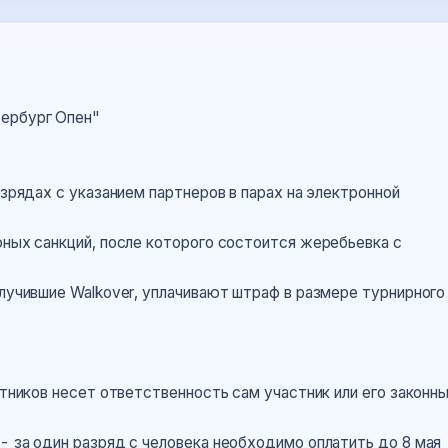
тербург Опен"
азрядах с указанием партнеров в парах на электронной
фных санкций, после которого состоится жеребьевка с
олучившие Walkover, уплачивают штраф в размере турнирного
стников несет ответственность сам участник или его законн
- за один разряд с человека необходимо оплатить до 8 мая