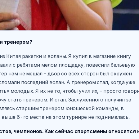
ли тренером?
з Китая ракетки и воланы. Я купил в магазине книгу
вали с ребятами мелом площадку, повесили бельевую
етер нам не мешал – двор со всех сторон был окружён
 сломали последний волан. А тренером стал, когда уже
ь» молодых. Я их не то, чтобы учил их, – просто говори
хочу стать тренером. И стал. Заслуженного получил за
являясь старшим тренером юношеской команды, в
я выше 6-го места на этом турнире не поднималась.
тов, чемпионов. Как сейчас спортсмены относятся 