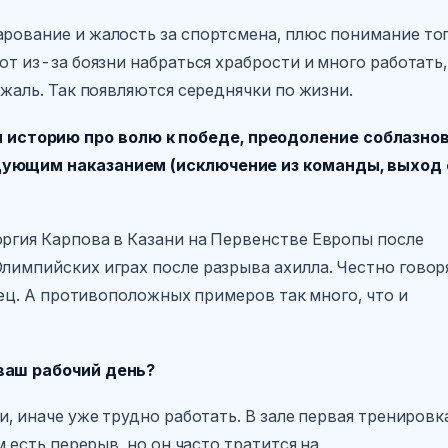
арование и жалость за спортсмена, плюс понимание тог
ют из-за боязни набраться храбрости и много работать,
 жаль. Так появляются середнячки по жизни.
историю про волю к победе, преодоление соблазно
дующим наказанием (исключение из команды, выход 
оргия Карпова в Казани на Первенстве Европы после
лимпийских играх после разрыва ахилла. Честно говор
боец. А противоположных примеров так много, что и
 ваш рабочий день?
и, иначе уже трудно работать. В зале первая тренировк
м есть перерыв, но он часто тратится на