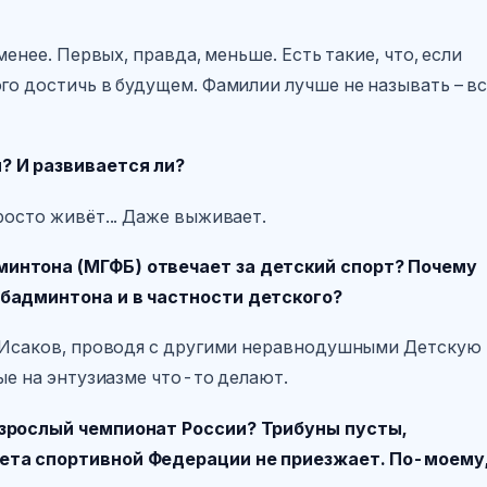
менее. Первых, правда, меньше. Есть такие, что, если
го достичь в будущем. Фамилии лучше не называть – в
? И развивается ли?
росто живёт... Даже выживает.
интона (МГФБ) отвечает за детский спорт? Почему
 бадминтона и в частности детского?
й Исаков, проводя с другими неравнодушными Детскую
рые на энтузиазме что-то делают.
взрослый чемпионат России? Трибуны пусты,
ета спортивной Федерации не приезжает. По-моему,