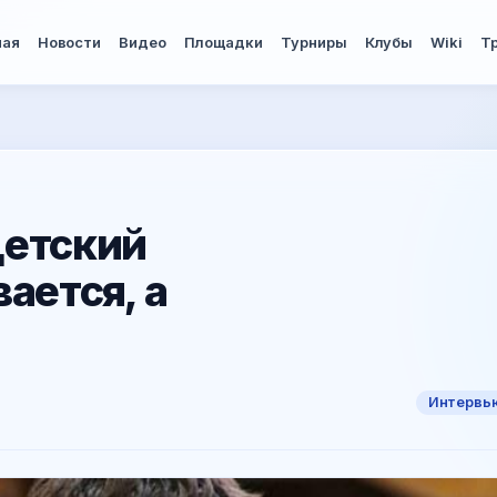
ная
Новости
Видео
Площадки
Турниры
Клубы
Wiki
Т
Детский
ается, а
Интервь