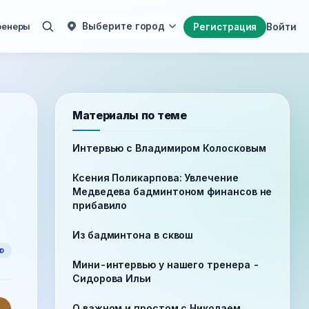
ренеры
Выберите город
Регистрация
Войти
Материалы по теме
Интервью с Владимиром Колосковым
Ксения Поликарпова: Увлечение
Медведева бадминтоном финансов не
прибавило
Из бадминтона в сквош
ю
Мини-интервью у нашего тренера -
Сидорова Ильи
О важном и простом с Николаем