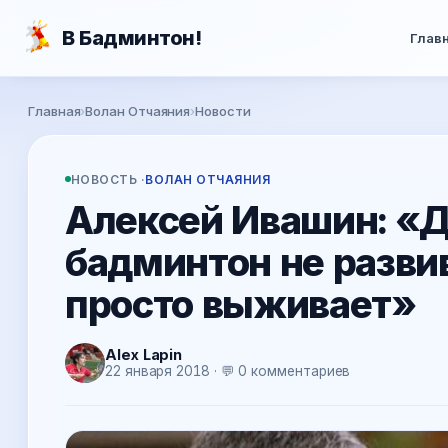
Перейти к основному содержанию
В Бадминтон!
Глав
Вы здесь
Главная
›
Волан Отчаяния
›
Новости
НОВОСТЬ ·
ВОЛАН ОТЧАЯНИЯ
Алексей Ивашин: «
бадминтон не развив
просто выживает»
Alex Lapin
22 января 2018 · 💬 0 комментариев