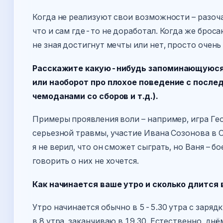
Когда не реализуют свои возможности – разоч
что и сам где-то не доработал. Когда же броса
не зная достигнут мечты или нет, просто очень
Расскажите какую-нибудь запоминающуюся 
или наоборот про плохое поведение с после
чемоданами со сборов и т.д.).
Примеры проявления воли – например, игра Ге
серьезной травмы, участие Ивана Созонова в О
я не верил, что он сможет сыграть, но Ваня – 
говорить о них не хочется.
Как начинается ваше утро и сколько длится
Утро начинается обычно в 5-5.30 утра с зарядк
в 8 утра, заканчиваю в 19.30. Естественно, днё