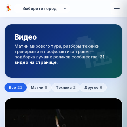
Перейти к основному содержанию
Видео
Матчи мирового тура, разборы техники,
тренировки и профилактика травм —
подборка лучших роликов сообщества.
21
видео на странице
.
Все
21
Матчи
8
Техника
2
Другое
6