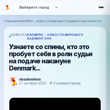
Перейти к основному содержанию
Главная
›
BadmPRO - новости мирового бадминтона
›
Новости
Вы здесь
НОВОСТЬ
BADMPRO - НОВОСТИ МИРОВОГО
·
БАДМИНТОНА
Узнаете со спины, кто это
пробует себя в роли судьи
на подаче накануне
Denmark...
vbadminton
17 октября 2023 · 💬 0 комментариев