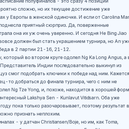
 расписание полуфиналов - это сразу 4 позиции
ероятно сложно, но их текущее достижение уже
х у Европы в женской одиночке. И если от Carolina Mar
преподнесла приятный сюрприз. Да, поверженные
рала она их уж очень уверенно. И сегодня He Bing Jiao
и вовсе должен был стать украшением турнира, но An уж
беда в 2 партии 21-16, 21-12.
, который во втором круге одолел Ng Ka Long Angus, а 
. Представитель Индии последовательно выкинул из
нцуз смог подобрать ключики к победе над ним. Кажется
ец-то добраться до финала турнира, чего с ним не
олел Ng Tze Yong, и, похоже, находится в хорошей форм
тересный Lakshya Sen - Kunlavut Vitidsarn. Оба уже
 году пока только разочаровывает, поэтому результат 
 можно признать неплохим.
лах - у датчан Christiansen/Boje, но им, как Toma,