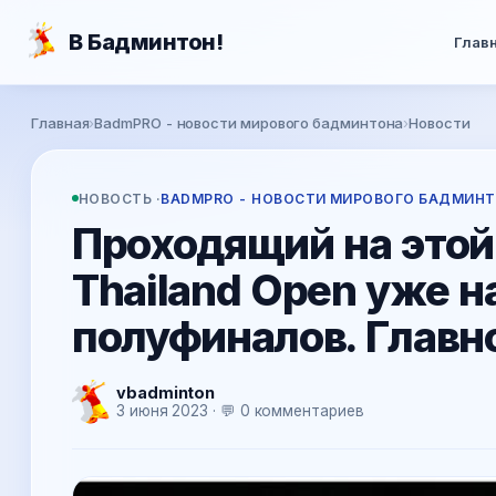
Перейти к основному содержанию
В Бадминтон!
Глав
Вы здесь
Главная
›
BadmPRO - новости мирового бадминтона
›
Новости
НОВОСТЬ ·
BADMPRO - НОВОСТИ МИРОВОГО БАДМИН
Проходящий на этой
Thailand Open уже н
полуфиналов. Главное
vbadminton
3 июня 2023 · 💬 0 комментариев