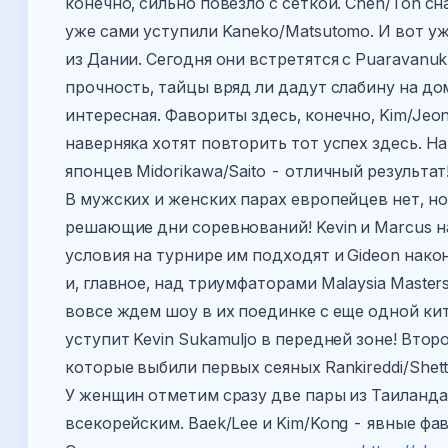
конечно, сильно повезло c сеткой. Chen/Toh с
уже сами уступили Kaneko/Matsutomo. И вот 
из Дании. Сегодня они встретятся с Puaravanuk
прочность, тайцы вряд ли дадут слабину на д
интересная. Фавориты здесь, конечно, Kim/Jeon
наверняка хотят повторить тот успех здесь. На
японцев Midorikawa/Saito - отличный результат
В мужских и женских парах европейцев нет, н
решающие дни соревнований! Kevin и Marcus н
условия на турнире им подходят и Gideon нако
и, главное, над триумфаторами Malaysia Master
вовсе ждем шоу в их поединке с еще одной кит
уступит Kevin Sukamuljo в передней зоне! Втор
которые выбили первых сеяных Rankireddi/Shetti
У женщин отметим сразу две пары из Таиланда 
всекорейским. Baek/Lee и Kim/Kong - явные фа