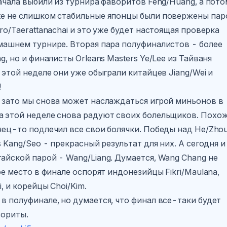
начала выбили из турнира фаворитов Feng/Huang, а пото
уже не слишком стабильные японцы были повержены пар
ro/Taerattanachai и это уже будет настоящая проверка
омашнем турнире. Вторая пара полуфиналистов - более
g, но и финалисты Orleans Masters Ye/Lee из Тайваня
 этой неделе они уже обыграли китайцев Jiang/Wei и
!
о зато мы снова может наслаждаться игрой миньонов в
а этой неделе снова радуют своих болельщиков. Похож
нец-то подлечил все свои болячки. Победы над He/Zho
s Kang/Seo - прекрасный результат для них. А сегодня и
айской парой - Wang/Liang. Думается, Wang Chang не
ое место в финале оспорят индонезийцы Fikri/Maulana,
, и корейцы Choi/Kim.
в полуфинале, но думается, что финал все-таки будет
вориты.