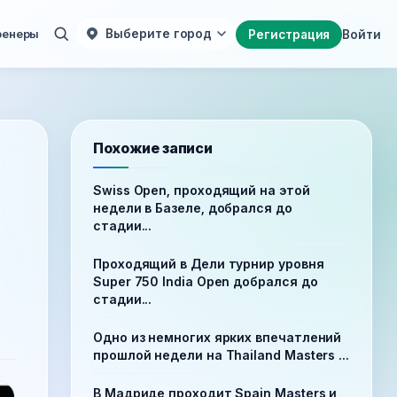
ренеры
Выберите город
Регистрация
Войти
Похожие записи
Swiss Open, проходящий на этой
недели в Базеле, добрался до
стадии...
Проходящий в Дели турнир уровня
Super 750 India Open добрался до
стадии...
Одно из немногих ярких впечатлений
прошлой недели на Thailand Masters ...
В Мадриде проходит Spain Masters и,