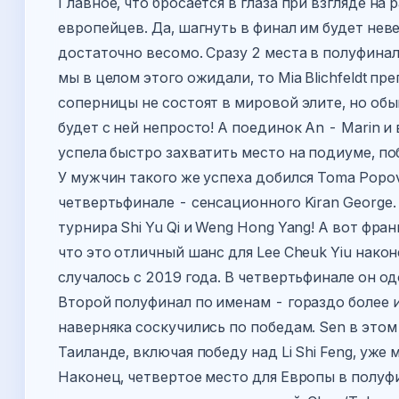
Главное, что бросается в глаза при взгляде на
европейцев. Да, шагнуть в финал им будет нев
достаточно весомо. Сразу 2 места в полуфинала
мы в целом этого ожидали, то Mia Blichfeldt 
соперницы не состоят в мировой элите, но обыг
будет с ней непросто! А поединок An - Marin 
успела быстро захватить место на подиуме, по
У мужчин такого же успеха добился Toma Popov
четвертьфинале - сенсационного Kiran George
турнира Shi Yu Qi и Weng Hong Yang! А вот фра
что это отличный шанс для Lee Cheuk Yiu након
случалось с 2019 года. В четвертьфинале он од
Второй полуфинал по именам - гораздо более ин
наверняка соскучились по победам. Sen в этом
Таиланде, включая победу над Li Shi Feng, уже
Наконец, четвертое место для Европы в полуфина