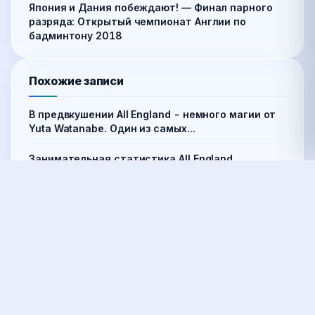
Япония и Дания побеждают! — Финал парного
разряда: Открытый чемпионат Англии по
бадминтону 2018
Похожие записи
В предвкушении All England - немного магии от
Yuta Watanabe. Один из самых...
Занимательная статистика All England
В четырех из пяти финалов All England 2023 все
места оккупировали представители...
Магия Yuta Watanabe: коллекция лучших
розыгрышей с All England
Одно из немногих ярких впечатлений прошлой
недели на Thailand Masters ...