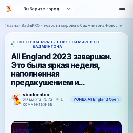
Перейти к основному содержанию
Главная
›
BadmPRO - новости мирового бадминтона
›
Новости
Вы здесь
НОВОСТЬ
BADMPRO - НОВОСТИ МИРОВОГО
·
БАДМИНТОНА
All England 2023 завершен.
Это была яркая неделя,
наполненная
предвкушением и...
vbadminton
YONEX All England Open
20 марта 2023 · 💬 0
комментариев