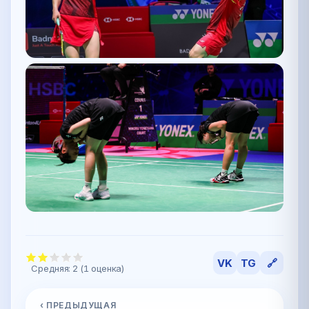
VK
TG
🔗
Средняя:
2
(
1
оценка)
‹ ПРЕДЫДУЩАЯ