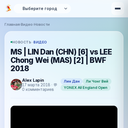
Перейти к основному содержанию
Главная
›
Видео
›
Новости
Вы здесь
НОВОСТЬ ·
ВИДЕО
MS | LIN Dan (CHN) [6] vs LEE
Chong Wei (MAS) [2] | BWF
2018
Alex Lapin
Лин Дан
Ли Чонг Вей
17 марта 2018 · 💬
YONEX All England Open
0 комментариев