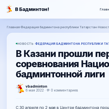
Перейти к основному содержанию
В Бадминтон!
Глав
Вы здесь
Главная
›
Федерация бадминтона республики Татарстан
›
Новос
НОВОСТЬ ·
ФЕДЕРАЦИЯ БАДМИНТОНА РЕСПУБЛИКИ ТА
В Казани прошли пе
соревнования Наци
бадминтонной лиги
vbadminton
6 мая 2022 · 💬 0 комментариев
С 30 апреля по 2 мая в Центре бадминтона п