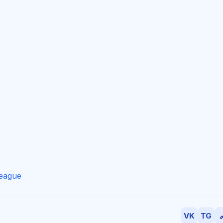
league
VK
TG
