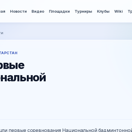
ная
Новости
Видео
Площадки
Турниры
Клубы
Wiki
Т
ти
ТАРСТАН
рвые
ональной
рошли первые соревнования Национальной бадминтонно