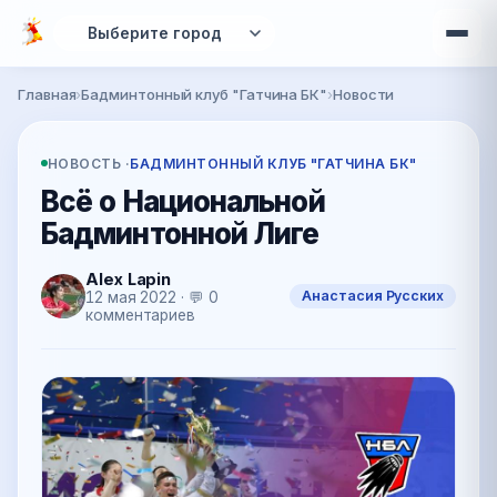
Перейти к основному содержанию
Главная
›
Бадминтонный клуб "Гатчина БК"
›
Новости
Вы здесь
НОВОСТЬ ·
БАДМИНТОННЫЙ КЛУБ "ГАТЧИНА БК"
Всё о Национальной
Бадминтонной Лиге
Alex Lapin
Анастасия Русских
12 мая 2022 · 💬 0
комментариев