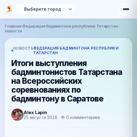
Перейти к основному содержанию
Главная
›
Федерация бадминтона республики Татарстан
›
Вы здесь
Новости
НОВОСТЬ
ФЕДЕРАЦИЯ БАДМИНТОНА РЕСПУБЛИКИ
·
ТАТАРСТАН
Итоги выступления
бадминтонистов Татарстана
на Всероссийских
соревнованиях по
бадминтону в Саратове
Alex Lapin
25 августа 2018 · 💬 0 комментариев