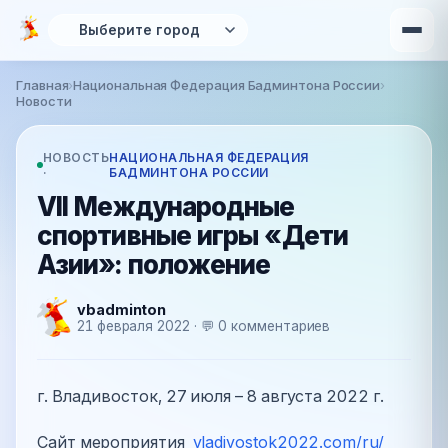
Перейти к основному содержанию
Главная
›
Национальная Федерация Бадминтона России
›
Вы здесь
Новости
НОВОСТЬ
НАЦИОНАЛЬНАЯ ФЕДЕРАЦИЯ
·
БАДМИНТОНА РОССИИ
VII Международные
спортивные игры «Дети
Азии»: положение
vbadminton
21 февраля 2022 · 💬 0 комментариев
г. Владивосток, 27 июля – 8 августа 2022 г.
Сайт мероприятия
vladivostok2022.com/ru/