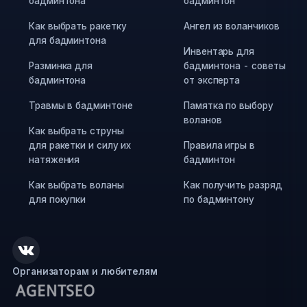
бадминтона
бадминтон
Как выбрать ракетку
Ангел из воланчиков
для бадминтона
Инвентарь для
Разминка для
бадминтона - советы
бадминтона
от эксперта
Травмы в бадминтоне
Памятка по выбору
воланов
Как выбрать струны
для ракетки и силу их
Правила игры в
натяжения
бадминтон
Как выбрать воланы
Как получить разряд
для покупки
по бадминтону
Организаторам и любителям