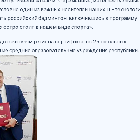
ие произвели на нас и современные, интеллектуальные
условно один из важных носителей наших IT-технологи
жать российский бадминтон, включившись в программу
я остро стоит в нашем виде спорта».
едставителям региона сертификат на 25 школьных
шие средние образовательные учреждения республики.