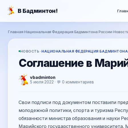
Перейти к основному содержанию
В Бадминтон!
Глав
Вы здесь
Главная
›
Национальная Федерация Бадминтона России
›
Новост
НОВОСТЬ ·
НАЦИОНАЛЬНАЯ ФЕДЕРАЦИЯ БАДМИНТОНА
Соглашение в Мари
vbadminton
5 июля 2022 · 💬 0 комментариев
Свои подписи под документом поставили пре
молодежной политики, спорта и туризма Респ
обязанности министра образования и науки Ре
Марийского государственного университета, 