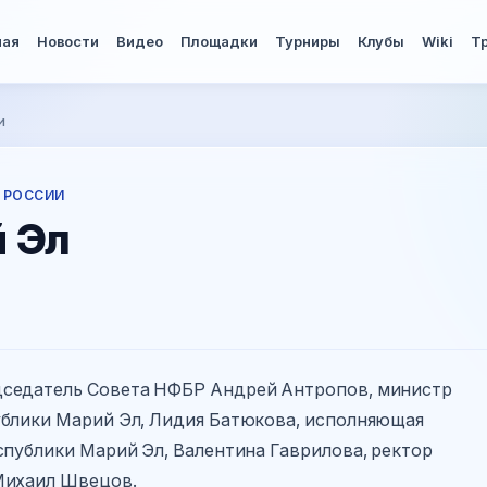
ная
Новости
Видео
Площадки
Турниры
Клубы
Wiki
Т
и
 РОССИИ
й Эл
дседатель Совета НФБР Андрей Антропов, министр
ублики Марий Эл, Лидия Батюкова, исполняющая
спублики Марий Эл, Валентина Гаврилова, ректор
Михаил Швецов.