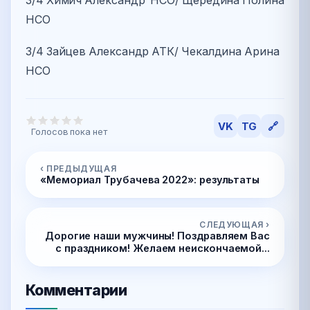
3/4 Химич Александр НСО/ Щередина Полина
НСО
3/4 Зайцев Александр АТК/ Чекалдина Арина
НСО
VK
TG
🔗
Голосов пока нет
‹ ПРЕДЫДУЩАЯ
«Мемориал Трубачева 2022»: результаты
СЛЕДУЮЩАЯ ›
Дорогие наши мужчины! Поздравляем Вас
с праздником! Желаем неискончаемой...
Комментарии