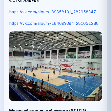
ФОТОГАЛЕРЕИ
https://vk.com/album-89858131_282958347
https://vk.com/album-184699384_281051288
Мужской одиночный разряд (BS U13)