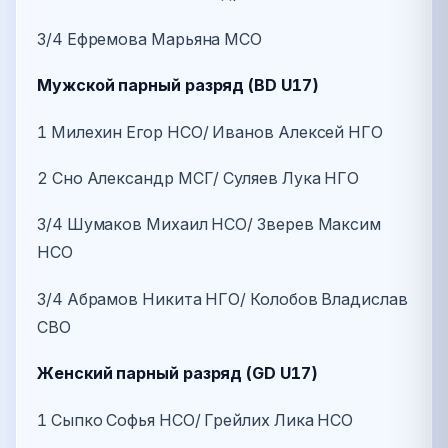
3/4 Ефремова Марьяна МСО
Мужской парный разряд (BD U17)
1 Милехин Егор НСО/ Иванов Алексей НГО
2 Сно Александр МСГ/ Суляев Лука НГО
3/4 Шумаков Михаил НСО/ Зверев Максим
НСО
3/4 Абрамов Никита НГО/ Колобов Владислав
СВО
Женский парный разряд (GD U17)
1 Сыпко Софья НСО/ Грейлих Лика НСО