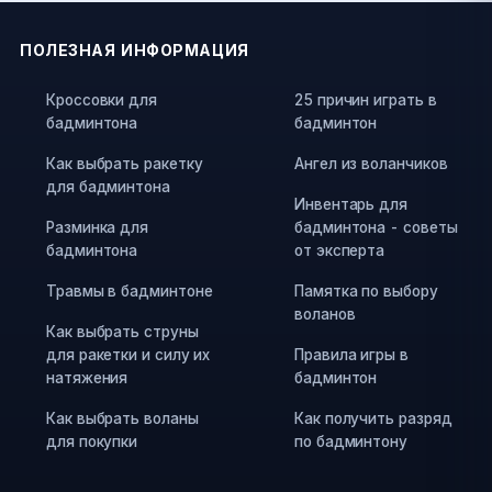
ПОЛЕЗНАЯ ИНФОРМАЦИЯ
Кроссовки для
25 причин играть в
бадминтона
бадминтон
Как выбрать ракетку
Ангел из воланчиков
для бадминтона
Инвентарь для
Разминка для
бадминтона - советы
бадминтона
от эксперта
Травмы в бадминтоне
Памятка по выбору
воланов
Как выбрать струны
для ракетки и силу их
Правила игры в
натяжения
бадминтон
Как выбрать воланы
Как получить разряд
для покупки
по бадминтону