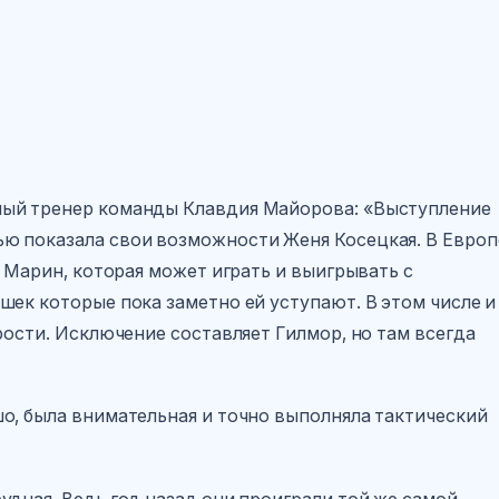
ный тренер команды Клавдия Майорова: «Выступление
ю показала свои возможности Женя Косецкая. В Европ
а Марин, которая может играть и выигрывать с
шек которые пока заметно ей уступают. В этом числе и
рости. Исключение составляет Гилмор, но там всегда
о, была внимательная и точно выполняла тактический
удная. Ведь год назад они проиграли той же самой