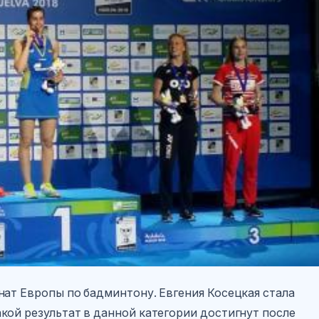
нат Европы по бадминтону. Евгения Косецкая стала
кой результат в данной категории достигнут после