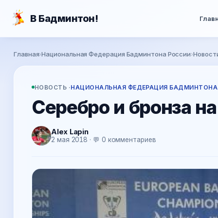
Перейти к основному содержанию
В Бадминтон!
Глав
Вы здесь
Главная
›
Национальная Федерация Бадминтона России
›
Новост
НОВОСТЬ ·
НАЦИОНАЛЬНАЯ ФЕДЕРАЦИЯ БАДМИНТОНА
Серебро и бронза на
Alex Lapin
2 мая 2018 · 💬 0 комментариев