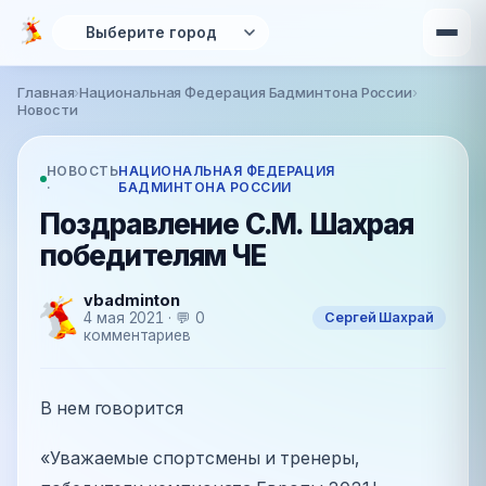
Перейти к основному содержанию
Главная
›
Национальная Федерация Бадминтона России
›
Вы здесь
Новости
НОВОСТЬ
НАЦИОНАЛЬНАЯ ФЕДЕРАЦИЯ
·
БАДМИНТОНА РОССИИ
Поздравление С.М. Шахрая
победителям ЧЕ
vbadminton
Сергей Шахрай
4 мая 2021 · 💬 0
комментариев
В нем говорится
«Уважаемые спортсмены и тренеры,