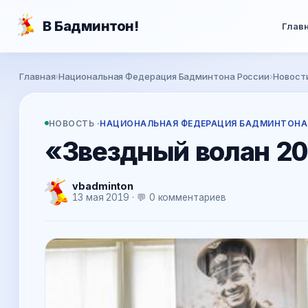
Перейти к основному содержанию
В Бадминтон!
Глав
Вы здесь
Главная
›
Национальная Федерация Бадминтона России
›
Новост
НОВОСТЬ ·
НАЦИОНАЛЬНАЯ ФЕДЕРАЦИЯ БАДМИНТОНА
«Звездный волан 2
vbadminton
13 мая 2019 · 💬 0 комментариев