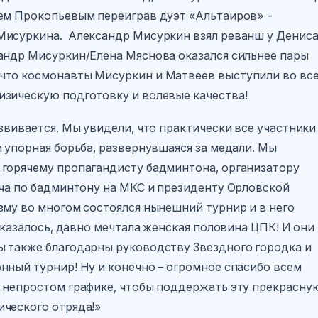
еем Прокопьевым переиграв дуэт «Альтаиров» -
Мисуркина. Александр Мисуркин взял реванш у Денис
андр Мисуркин/Елена Мяснова оказался сильнее пары
что космонавты Мисуркин и Матвеев выступили во вс
изическую подготовку и волевые качества!
развивается. Мы увидели, что практически все участники
 упорная борьба, развернувшаяся за медали. Мы
 горячему пропагандисту бадминтона, организатору
тча по бадминтону на МКС и президенту Орловской
зму во многом состоялся нынешний турнир и в него
 оказалось, давно мечтала женская половина ЦПК! И они
ы также благодарны руководству Звездного городка и
нный турнир! Ну и конечно – огромное спасибо всем
 непростом графике, чтобы поддержать эту прекрасну
ческого отряда!»