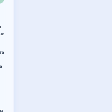
н
на
та
а
рх