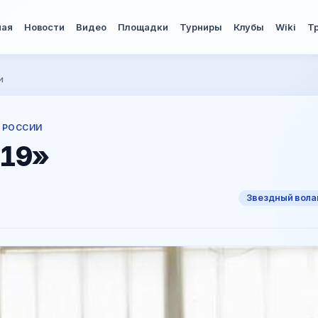
ная
Новости
Видео
Площадки
Турниры
Клубы
Wiki
Т
и
 РОССИИ
019»
Звездный вола