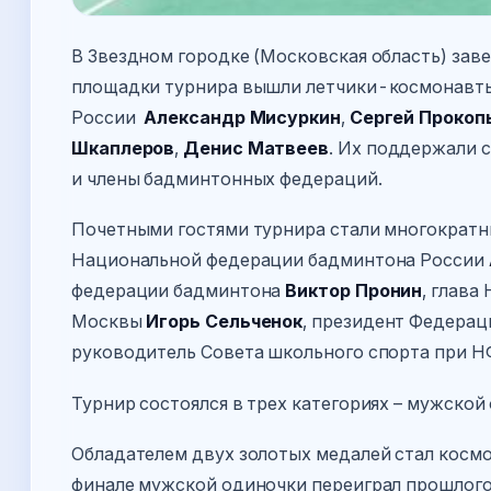
В Звездном городке (Московская область) зав
площадки турнира вышли летчики-космонавт
России
Александр Мисуркин
,
Сергей
Прокоп
Шкаплеров
,
Денис Матвеев
. Их поддержали 
и члены бадминтонных федераций.
Почетными гостями турнира стали многократн
Национальной федерации бадминтона России
федерации бадминтона
Виктор Пронин
, глава
Москвы
Игорь Сельченок
, президент Федера
руководитель Совета школьного спорта при 
Турнир состоялся в трех категориях – мужской
Обладателем двух золотых медалей стал космо
финале мужской одиночки переиграл прошлого