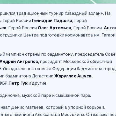
ершился традиционный турнир «Звездный волан». На
ы Герой России
Геннадий Падалка
, Герой
ьев
, Герой России
Олег Артемьев
, Герой России
Анто
сотрудники Центра подготовки космонавтов им. Гагари
ый чемпион страны по бадминтону, председатель Сове
Андрей Антропов
, президент Московской областной
 Наблюдательного совета Федерации бадминтона город
ции бадминтона Дагестана
Жаруллах Ашуев
,
НФБР
Петр
Гук
и другие.
 одиночке, мужской паре и смешанной паре.
навт Денис Матвеев, который в упорной борьбе в
днего чемпиона Александра Мисуркина. Он же взял ве