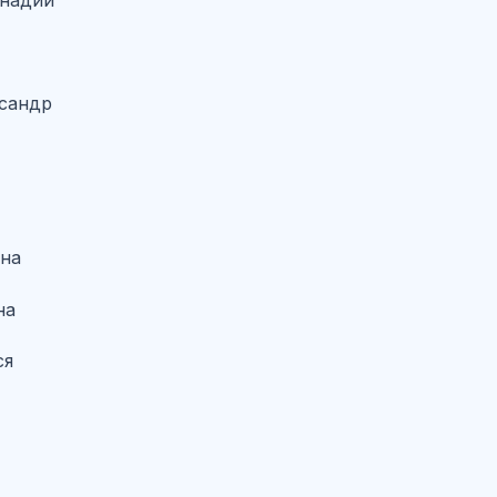
ннадий
сандр
ена
на
ся