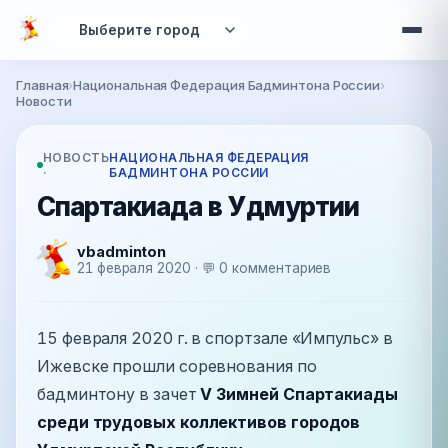
Перейти к основному содержанию
Главная
›
Национальная Федерация Бадминтона России
›
Вы здесь
Новости
НОВОСТЬ
НАЦИОНАЛЬНАЯ ФЕДЕРАЦИЯ
·
БАДМИНТОНА РОССИИ
Спартакиада в Удмуртии
vbadminton
21 февраля 2020 · 💬 0 комментариев
15 февраля 2020 г. в спортзале «Импульс» в
Ижевске прошли соревнования по
бадминтону в зачет
V Зимней Спартакиады
среди трудовых коллективов городов