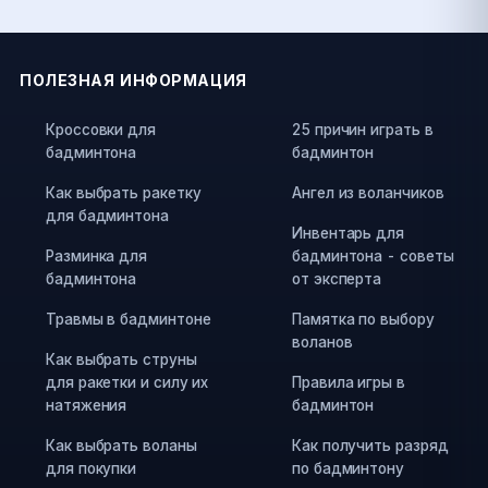
ПОЛЕЗНАЯ ИНФОРМАЦИЯ
Кроссовки для
25 причин играть в
бадминтона
бадминтон
Как выбрать ракетку
Ангел из воланчиков
для бадминтона
Инвентарь для
Разминка для
бадминтона - советы
бадминтона
от эксперта
Травмы в бадминтоне
Памятка по выбору
воланов
Как выбрать струны
для ракетки и силу их
Правила игры в
натяжения
бадминтон
Как выбрать воланы
Как получить разряд
для покупки
по бадминтону