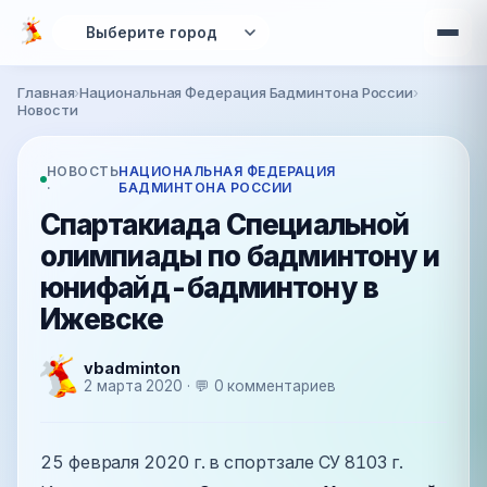
Перейти к основному содержанию
Главная
›
Национальная Федерация Бадминтона России
›
Вы здесь
Новости
НОВОСТЬ
НАЦИОНАЛЬНАЯ ФЕДЕРАЦИЯ
·
БАДМИНТОНА РОССИИ
Спартакиада Специальной
олимпиады по бадминтону и
юнифайд-бадминтону в
Ижевске
vbadminton
2 марта 2020 · 💬 0 комментариев
25 февраля 2020 г. в спортзале СУ 8103 г.