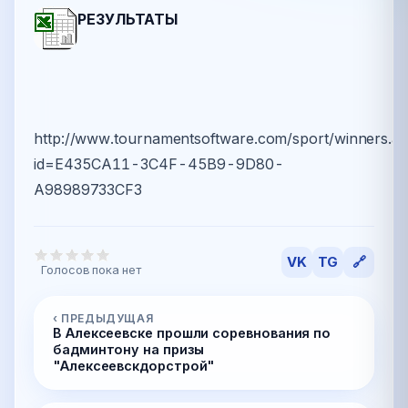
РЕЗУЛЬТАТЫ
http://www.tournamentsoftware.com/sport/winners.a
id=E435CA11-3C4F-45B9-9D80-
A98989733CF3
VK
TG
🔗
Голосов пока нет
‹ ПРЕДЫДУЩАЯ
В Алексеевске прошли соревнования по
бадминтону на призы
"Алексеевскдорстрой"