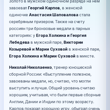
Золото в мужском одиночном разряде на нем
завоевал
Георгий Карпов
, в женской
одиночке
Анастасия Шаповалова
стала
серебряным призером. Также на счету
россиян три бронзовые медали в парных
категориях: у
Егора Холкина и Георгия
Лебедева
в мужской паре,
Виктории
Козыревой и Марии Суховой
в женской паре,
Егора Холкина и Марии Суховой
в миксте.
Николай Николаенко
, тренер юношеской
сборной России: «Выступление полезное,
завоеваны медали, но, считаю, что могли
выступить и лучше. Общий уровень считаю
хорошим, учитывая, что были первые сборные
Англии, Дании и Индии по этому возрасту.
Карпов показал хорошую игру, обыграл очень