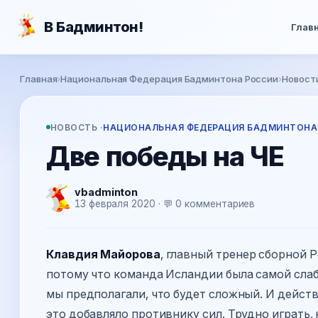
Перейти к основному содержанию
В Бадминтон!
Глав
Вы здесь
Главная
›
Национальная Федерация Бадминтона России
›
Новост
НОВОСТЬ ·
НАЦИОНАЛЬНАЯ ФЕДЕРАЦИЯ БАДМИНТОНА
Две победы на ЧЕ
vbadminton
13 февраля 2020 · 💬 0 комментариев
Клавдия Майорова
, главный тренер сборной 
потому что команда Исландии была самой слаб
мы предполагали, что будет сложный. И дейст
это добавляло противнику сил. Трудно играть,