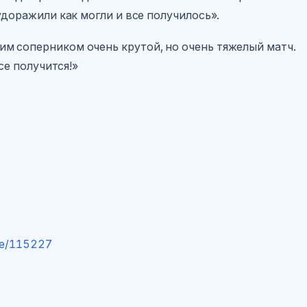
удоражили как могли и все получилось».
оим соперником очень крутой, но очень тяжелый матч.
 все получится!»
age/115227