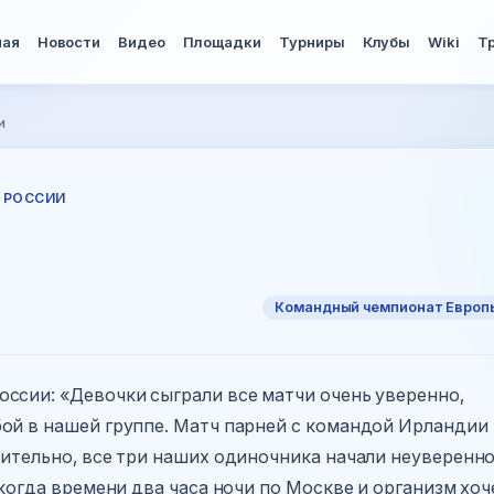
ная
Новости
Видео
Площадки
Турниры
Клубы
Wiki
Т
и
 РОССИИ
Командный чемпионат Европ
России: «Девочки сыграли все матчи очень уверенно,
ой в нашей группе. Матч парней с командой Ирландии
вительно, все три наших одиночника начали неуверенно
 когда времени два часа ночи по Москве и организм хоч