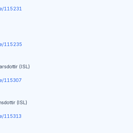
ge/115231
ge/115235
rsdottir (ISL)
ge/115307
dottir (ISL)
ge/115313