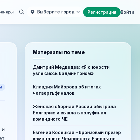
ренеры
Выберите город
Регистрация
Войти
Материалы по теме
Дмитрий Медведев: «Я с юности
увлекаюсь бадминтоном»
Клавдия Майорова об итогах
ы
четвертьфиналов
Женская сборная России обыграла
Болгарию и вышла в полуфинал
командного ЧЕ
 и
Евгения Косецкая – бронзовый призер
ет
командного Чемпионата Европы по