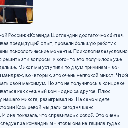
ной России: «Команда Шотландии достаточно сбитая,
ывая предыдущий опыт, провели большую работу с
раны психологические моменты. Психология безусловно
о решить эти вопросы. У кого-то это получилось уже
ь дальше. Микст мы уступили по двум причинам – во-
л мандраж, во-вторых, это очень неплохой микст. Чтоб
ать свой максимум. Но это не получилось в концовке
ваться как снежный ком – одно за другое. Плюс
у нашего микста, разыгрывал их. На самом деле
ктории Козыревой мы дали сегодня шанс
И она показала, что справилась с собой. Это очень
следует за командным – чтобы она не тащила туда с