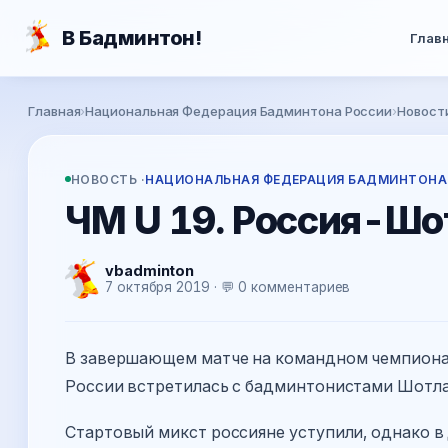
Перейти к основному содержанию
В Бадминтон!
Глав
Вы здесь
Главная
›
Национальная Федерация Бадминтона России
›
Новост
НОВОСТЬ ·
НАЦИОНАЛЬНАЯ ФЕДЕРАЦИЯ БАДМИНТОНА
ЧМ U 19. Россия-Шо
vbadminton
7 октября 2019 · 💬 0 комментариев
В завершающем матче на командном чемпионат
России встретилась с бадминтонистами Шотла
Стартовый микст россияне уступили, однако 