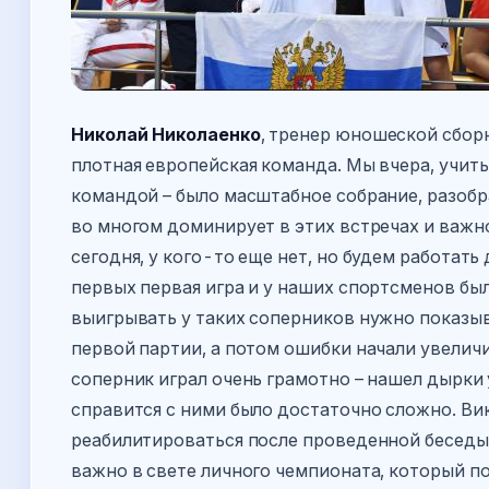
Николай Николаенко
, тренер юношеской сбор
плотная европейская команда. Мы вчера, учит
командой – было масштабное собрание, разоб
во многом доминирует в этих встречах и важн
сегодня, у кого-то еще нет, но будем работат
первых первая игра и у наших спортсменов бы
выигрывать у таких соперников нужно показыв
первой партии, а потом ошибки начали увеличи
соперник играл очень грамотно – нашел дырки 
справится с ними было достаточно сложно. Ви
реабилитироваться после проведенной беседы. 
важно в свете личного чемпионата, который по