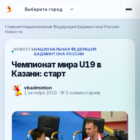
Перейти к основному содержанию
Главная
›
Национальная Федерация Бадминтона России
›
Вы здесь
Новости
НОВОСТЬ
НАЦИОНАЛЬНАЯ ФЕДЕРАЦИЯ
·
БАДМИНТОНА РОССИИ
Чемпионат мира U19 в
Казани: старт
vbadminton
1 октября 2019 · 💬 0 комментариев